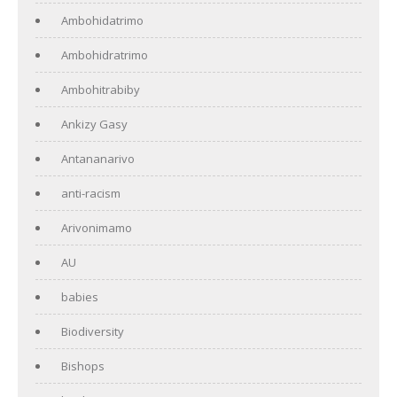
Ambohidatrimo
Ambohidratrimo
Ambohitrabiby
Ankizy Gasy
Antananarivo
anti-racism
Arivonimamo
AU
babies
Biodiversity
Bishops