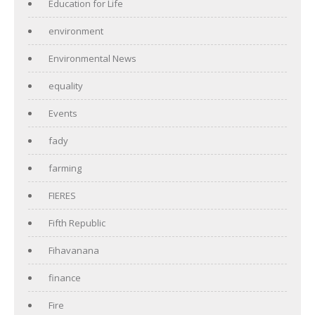
Education for Life
environment
Environmental News
equality
Events
fady
farming
FIERES
Fifth Republic
Fihavanana
finance
Fire