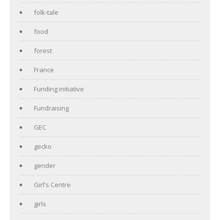
folk-tale
food
forest
France
Funding initiative
Fundraising
GEC
gecko
gender
Girl's Centre
girls