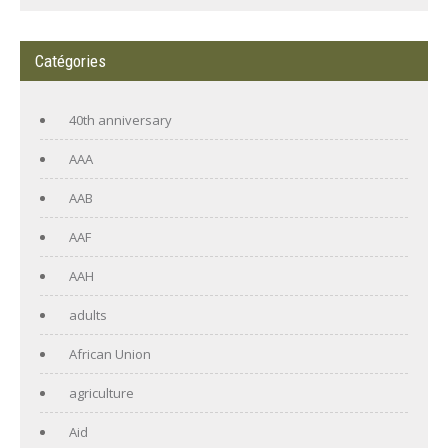
Catégories
40th anniversary
AAA
AAB
AAF
AAH
adults
African Union
agriculture
Aid