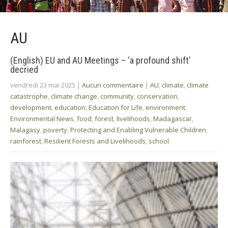
AU
(English) EU and AU Meetings – ‘a profound shift’
decried
vendredi 23 mai 2025
|
Aucun commentaire
|
AU
,
climate
,
climate
catastrophe
,
climate change
,
community
,
conservation
,
development
,
education
,
Education for Life
,
environment
,
Environmental News
,
food
,
forest
,
livelihoods
,
Madagascar
,
Malagasy
,
poverty
,
Protecting and Enabling Vulnerable Children
,
rainforest
,
Resilient Forests and Livelihoods
,
school