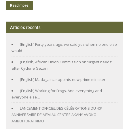
Read more
Articles récents
(English) Forty years ago, we said yes when no one else
would
(English) African Union Commission on ‘urgent needs’
after Cyclone Gezani
(English) Madagascar apoints new prime minister
(English) Working for Frogs. And everything and
everyone else…
LANCEMENT OFFICIEL DES CÉLÉBRATIONS DU 40ᵉ
ANNIVERSAIRE DE MFM AU CENTRE AKANY AVOKO
AMBOHIDRATRIMO