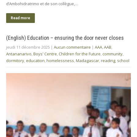
d’Ambohidratrimo et de son collègue,…
Read more
(English) Education – ensuring the door never closes
jeudi 11 décembre 2025
|
Aucun commentaire
|
AAA
,
AAB
,
Antananarivo
,
Boys' Centre
,
Children for the Future
,
community
,
dormitory
,
education
,
homelessness
,
Madagascar
,
reading
,
school