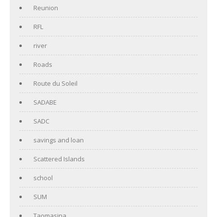
Reunion
RFL
river
Roads
Route du Soleil
SADABE
SADC
savings and loan
Scattered Islands
school
SUM
Taomasina