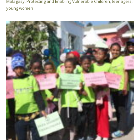
Malagasy
,
Protecting and Enabling Vulnerable Children
,
teenagers
,
young women