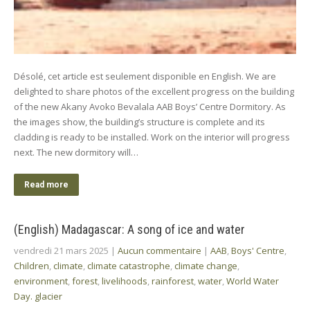
Désolé, cet article est seulement disponible en English. We are
delighted to share photos of the excellent progress on the building
of the new Akany Avoko Bevalala AAB Boys’ Centre Dormitory. As
the images show, the building’s structure is complete and its
cladding is ready to be installed. Work on the interior will progress
next. The new dormitory will…
Read more
(English) Madagascar: A song of ice and water
vendredi 21 mars 2025
|
Aucun commentaire
|
AAB
,
Boys' Centre
,
Children
,
climate
,
climate catastrophe
,
climate change
,
environment
,
forest
,
livelihoods
,
rainforest
,
water
,
World Water
Day. glacier