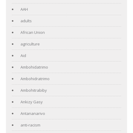
AAH
adults
African Union
agriculture
Aid
Ambohidatrimo
Ambohidratrimo
Ambohitrabiby
Ankizy Gasy
Antananarivo
anti-racism