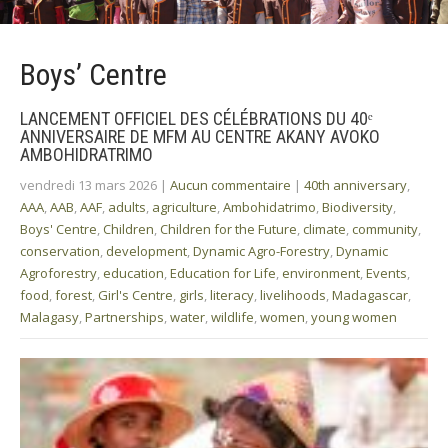
Boys’ Centre
LANCEMENT OFFICIEL DES CÉLÉBRATIONS DU 40ᵉ
ANNIVERSAIRE DE MFM AU CENTRE AKANY AVOKO
AMBOHIDRATRIMO
vendredi 13 mars 2026
|
Aucun commentaire
|
40th anniversary
,
AAA
,
AAB
,
AAF
,
adults
,
agriculture
,
Ambohidatrimo
,
Biodiversity
,
Boys' Centre
,
Children
,
Children for the Future
,
climate
,
community
,
conservation
,
development
,
Dynamic Agro-Forestry
,
Dynamic
Agroforestry
,
education
,
Education for Life
,
environment
,
Events
,
food
,
forest
,
Girl's Centre
,
girls
,
literacy
,
livelihoods
,
Madagascar
,
Malagasy
,
Partnerships
,
water
,
wildlife
,
women
,
young women