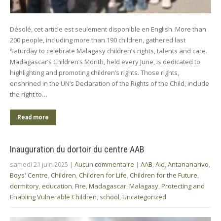
Désolé, cet article est seulement disponible en English. More than
200 people, including more than 190 children, gathered last
Saturday to celebrate Malagasy children’s rights, talents and care.
Madagascar’s Children’s Month, held every June, is dedicated to
highlighting and promoting children’s rights. Those rights,
enshrined in the UN’s Declaration of the Rights of the Child, include
the right to…
Read more
Inauguration du dortoir du centre AAB
samedi 21 juin 2025
|
Aucun commentaire
|
AAB
,
Aid
,
Antananarivo
,
Boys' Centre
,
Children
,
Children for Life
,
Children for the Future
,
dormitory
,
education
,
Fire
,
Madagascar
,
Malagasy
,
Protecting and
Enabling Vulnerable Children
,
school
,
Uncategorized