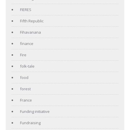
FIERES
Fifth Republic
Fihavanana
finance
Fire
folk-tale
food
forest
France
Funding initiative
Fundraising