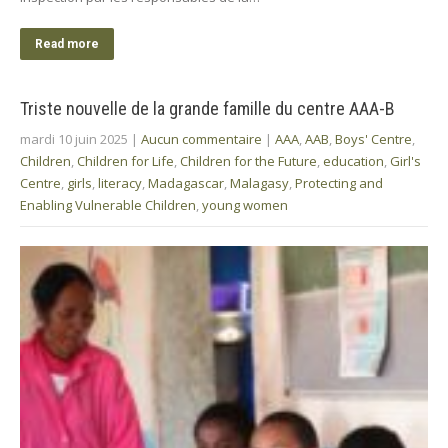
Read more
Triste nouvelle de la grande famille du centre AAA-B
mardi 10 juin 2025
|
Aucun commentaire
|
AAA
,
AAB
,
Boys' Centre
,
Children
,
Children for Life
,
Children for the Future
,
education
,
Girl's
Centre
,
girls
,
literacy
,
Madagascar
,
Malagasy
,
Protecting and
Enabling Vulnerable Children
,
young women