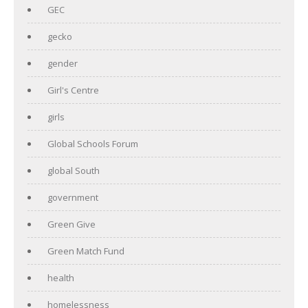
GEC
gecko
gender
Girl's Centre
girls
Global Schools Forum
global South
government
Green Give
Green Match Fund
health
homelessness