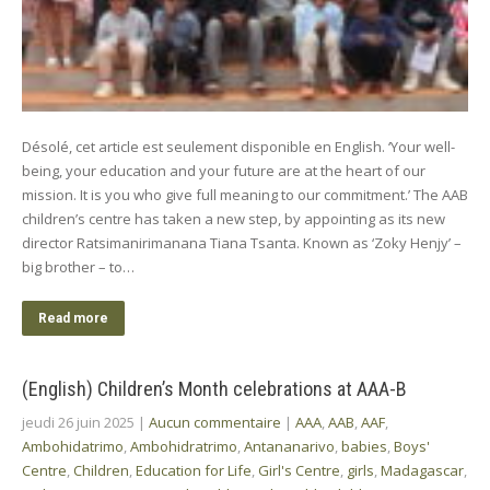
Désolé, cet article est seulement disponible en English. ‘Your well-
being, your education and your future are at the heart of our
mission. It is you who give full meaning to our commitment.’ The AAB
children’s centre has taken a new step, by appointing as its new
director Ratsimanirimanana Tiana Tsanta. Known as ‘Zoky Henjy’ –
big brother – to…
Read more
(English) Children’s Month celebrations at AAA-B
jeudi 26 juin 2025
|
Aucun commentaire
|
AAA
,
AAB
,
AAF
,
Ambohidatrimo
,
Ambohidratrimo
,
Antananarivo
,
babies
,
Boys'
Centre
,
Children
,
Education for Life
,
Girl's Centre
,
girls
,
Madagascar
,