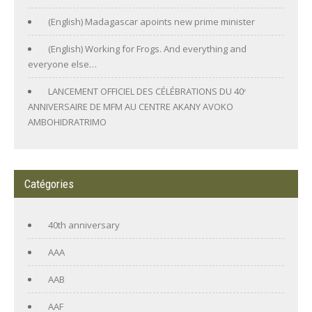
(English) Madagascar apoints new prime minister
(English) Working for Frogs. And everything and
everyone else…
LANCEMENT OFFICIEL DES CÉLÉBRATIONS DU 40ᵉ
ANNIVERSAIRE DE MFM AU CENTRE AKANY AVOKO
AMBOHIDRATRIMO
Catégories
40th anniversary
AAA
AAB
AAF