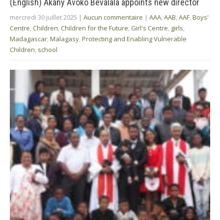
(English) Akany Avoko Bevalala appoints new director
mercredi 30 juillet 2025
|
Aucun commentaire
|
AAA
,
AAB
,
AAF
,
Boys'
Centre
,
Children
,
Children for the Future
,
Girl's Centre
,
girls
,
Madagascar
,
Malagasy
,
Protecting and Enabling Vulnerable
Children
,
school