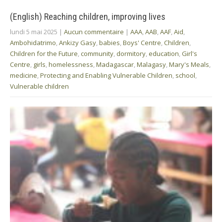
(English) Reaching children, improving lives
lundi 5 mai 2025
|
Aucun commentaire
|
AAA
,
AAB
,
AAF
,
Aid
,
Ambohidatrimo
,
Ankizy Gasy
,
babies
,
Boys' Centre
,
Children
,
Children for the Future
,
community
,
dormitory
,
education
,
Girl's
Centre
,
girls
,
homelessness
,
Madagascar
,
Malagasy
,
Mary's Meals
,
medicine
,
Protecting and Enabling Vulnerable Children
,
school
,
Vulnerable children