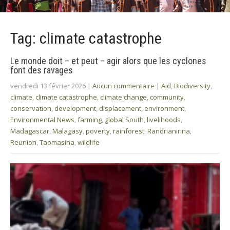
Tag: climate catastrophe
Le monde doit – et peut – agir alors que les cyclones
font des ravages
vendredi 13 février 2026
|
Aucun commentaire
|
Aid
,
Biodiversity
,
climate
,
climate catastrophe
,
climate change
,
community
,
conservation
,
development
,
displacement
,
environment
,
Environmental News
,
farming
,
global South
,
livelihoods
,
Madagascar
,
Malagasy
,
poverty
,
rainforest
,
Randrianirina
,
Reunion
,
Taomasina
,
wildlife