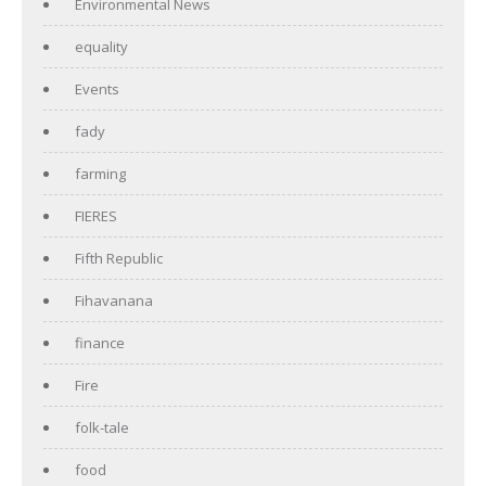
Environmental News
equality
Events
fady
farming
FIERES
Fifth Republic
Fihavanana
finance
Fire
folk-tale
food