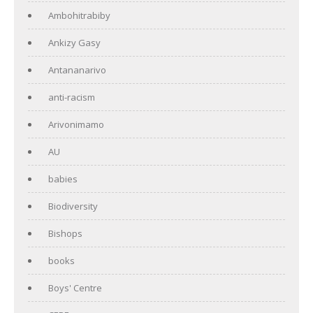
Ambohitrabiby
Ankizy Gasy
Antananarivo
anti-racism
Arivonimamo
AU
babies
Biodiversity
Bishops
books
Boys' Centre