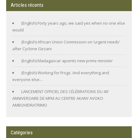
Articles récents
(English) Forty years ago, we said yes when no one else
would
(English) African Union Commission on ‘urgent needs’
after Cyclone Gezani
(English) Madagascar apoints new prime minister
(English) Working for Frogs. And everything and
everyone else…
LANCEMENT OFFICIEL DES CÉLÉBRATIONS DU 40ᵉ
ANNIVERSAIRE DE MFM AU CENTRE AKANY AVOKO
AMBOHIDRATRIMO
Catégories