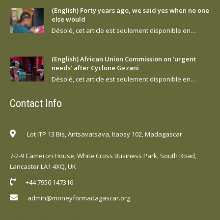
(English) Forty years ago, we said yes when no one
else would
Désolé, cet article est seulement disponible en…
(English) African Union Commission on ‘urgent
needs’ after Cyclone Gezani
Désolé, cet article est seulement disponible en…
Contact Info
Lot ITP 13 Bis, Antsavatsava, Itaosy 102, Madagascar
7-2-9 Cameron House, White Cross Business Park, South Road,
Lancaster LA1 4XQ, UK
+44 7956 147316
admin@moneyformadagascar.org