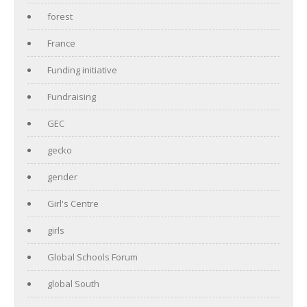
forest
France
Funding initiative
Fundraising
GEC
gecko
gender
Girl's Centre
girls
Global Schools Forum
global South