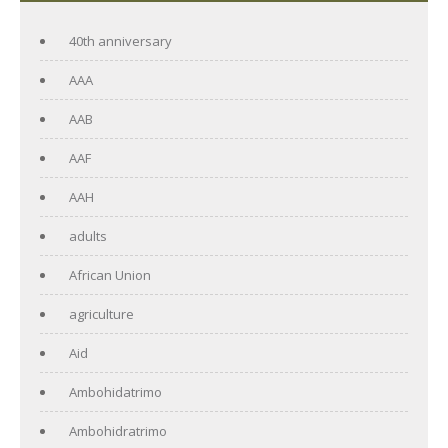
40th anniversary
AAA
AAB
AAF
AAH
adults
African Union
agriculture
Aid
Ambohidatrimo
Ambohidratrimo