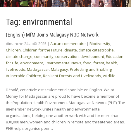
Tag: environmental
(English) MfM Joins Malagasy NGO Network
dimanche 24 août 2025
|
Aucun commentaire
|
Biodiversity
,
Children
,
Children for the Future
,
climate
,
climate catastrophe
,
climate change
,
community
,
conservation
,
development
,
Education
for Life
,
environment
,
Environmental News
,
food
,
forest
,
health
,
livelihoods
,
Madagascar
,
Malagasy
,
Protecting and Enabling
Vulnerable Children
,
Resilient Forests and Livelihoods
,
wildlife
Désolé, cet article est seulement disponible en English. We at
Money for Madagascar are proud to have become a member of
the Population Health Environment Madagascar Network (PHE). The
88-member network unites health and environmental
organisations, helping one another work with and for more than
830,000 men, women and children in remote and threatened areas.
PHE helps organise peer…