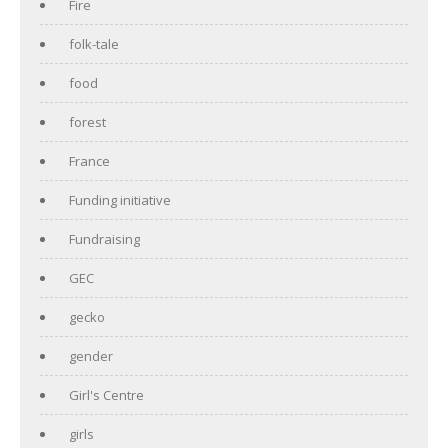
Fire
folk-tale
food
forest
France
Funding initiative
Fundraising
GEC
gecko
gender
Girl's Centre
girls