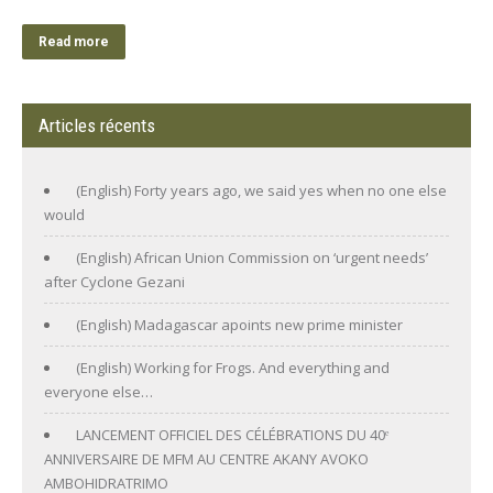
Read more
Articles récents
(English) Forty years ago, we said yes when no one else
would
(English) African Union Commission on ‘urgent needs’
after Cyclone Gezani
(English) Madagascar apoints new prime minister
(English) Working for Frogs. And everything and
everyone else…
LANCEMENT OFFICIEL DES CÉLÉBRATIONS DU 40ᵉ
ANNIVERSAIRE DE MFM AU CENTRE AKANY AVOKO
AMBOHIDRATRIMO