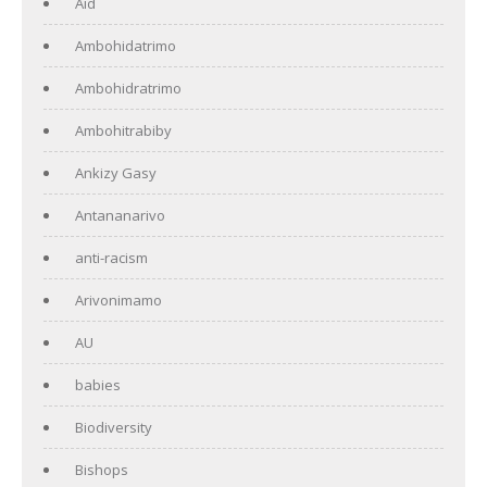
Aid
Ambohidatrimo
Ambohidratrimo
Ambohitrabiby
Ankizy Gasy
Antananarivo
anti-racism
Arivonimamo
AU
babies
Biodiversity
Bishops