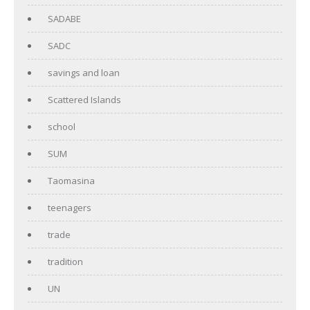
SADABE
SADC
savings and loan
Scattered Islands
school
SUM
Taomasina
teenagers
trade
tradition
UN