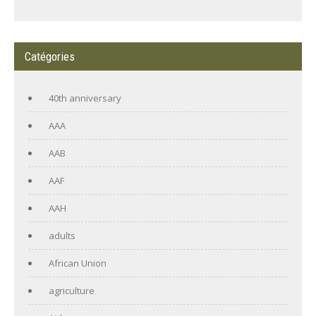
Catégories
40th anniversary
AAA
AAB
AAF
AAH
adults
African Union
agriculture