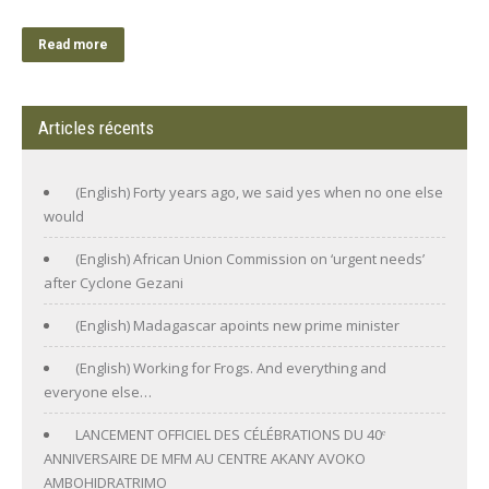
Read more
Articles récents
(English) Forty years ago, we said yes when no one else
would
(English) African Union Commission on ‘urgent needs’
after Cyclone Gezani
(English) Madagascar apoints new prime minister
(English) Working for Frogs. And everything and
everyone else…
LANCEMENT OFFICIEL DES CÉLÉBRATIONS DU 40ᵉ
ANNIVERSAIRE DE MFM AU CENTRE AKANY AVOKO
AMBOHIDRATRIMO