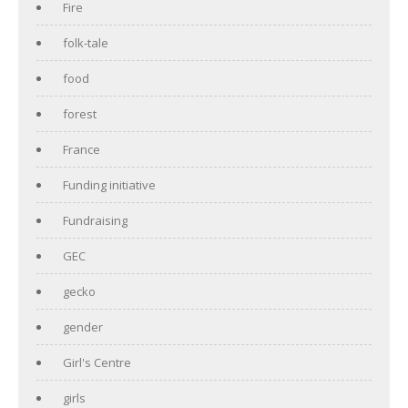
Fire
folk-tale
food
forest
France
Funding initiative
Fundraising
GEC
gecko
gender
Girl's Centre
girls