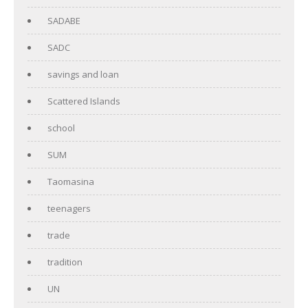
SADABE
SADC
savings and loan
Scattered Islands
school
SUM
Taomasina
teenagers
trade
tradition
UN