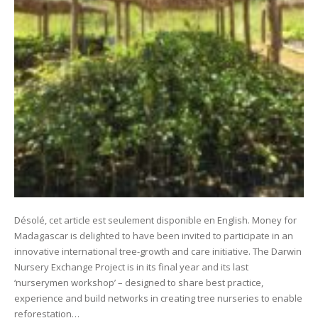
Désolé, cet article est seulement disponible en English. Money for
Madagascar is delighted to have been invited to participate in an
innovative international tree-growth and care initiative. The Darwin
Nursery Exchange Project is in its final year and its last
‘nurserymen workshop’ – designed to share best practice,
experience and build networks in creating tree nurseries to enable
reforestation…