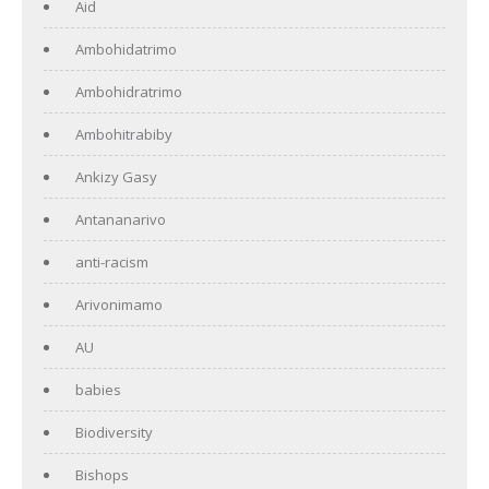
Aid
Ambohidatrimo
Ambohidratrimo
Ambohitrabiby
Ankizy Gasy
Antananarivo
anti-racism
Arivonimamo
AU
babies
Biodiversity
Bishops