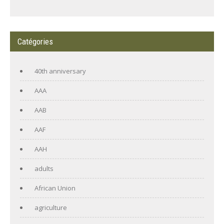
Catégories
40th anniversary
AAA
AAB
AAF
AAH
adults
African Union
agriculture