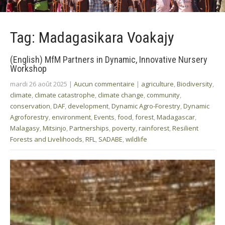
Tag: Madagasikara Voakajy
(English) MfM Partners in Dynamic, Innovative Nursery
Workshop
mardi 26 août 2025
|
Aucun commentaire
|
agriculture
,
Biodiversity
,
climate
,
climate catastrophe
,
climate change
,
community
,
conservation
,
DAF
,
development
,
Dynamic Agro-Forestry
,
Dynamic
Agroforestry
,
environment
,
Events
,
food
,
forest
,
Madagascar
,
Malagasy
,
Mitsinjo
,
Partnerships
,
poverty
,
rainforest
,
Resilient
Forests and Livelihoods
,
RFL
,
SADABE
,
wildlife