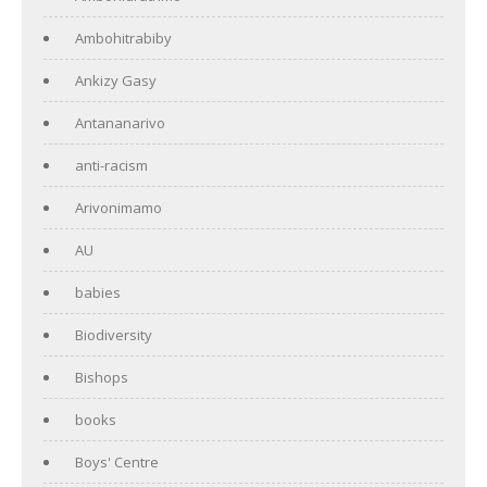
Ambohitrabiby
Ankizy Gasy
Antananarivo
anti-racism
Arivonimamo
AU
babies
Biodiversity
Bishops
books
Boys' Centre