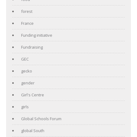
forest
France
Funding initiative
Fundraising
GEC
gecko
gender
Girl's Centre
girls
Global Schools Forum
global South