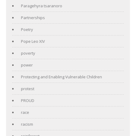
Paragehyra tsaranoro
Partnerships
Poetry
Pope Leo XIV
poverty
power
Protecting and Enabling Vulnerable Children
protest
PROUD
race
racism
rainforest