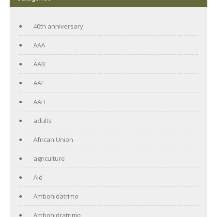
40th anniversary
AAA
AAB
AAF
AAH
adults
African Union
agriculture
Aid
Ambohidatrimo
Ambohidratrimo