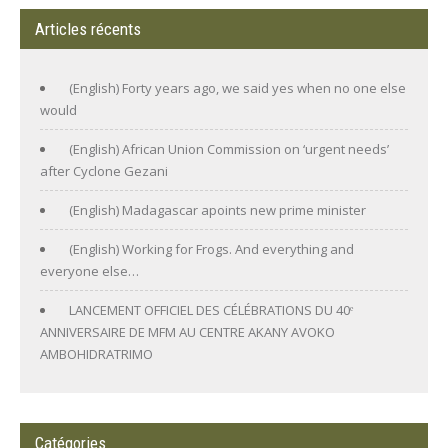
Articles récents
(English) Forty years ago, we said yes when no one else
would
(English) African Union Commission on ‘urgent needs’
after Cyclone Gezani
(English) Madagascar apoints new prime minister
(English) Working for Frogs. And everything and
everyone else…
LANCEMENT OFFICIEL DES CÉLÉBRATIONS DU 40ᵉ
ANNIVERSAIRE DE MFM AU CENTRE AKANY AVOKO
AMBOHIDRATRIMO
Catégories