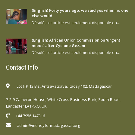
(English) Forty years ago, we said yes when no one
else would
Désolé, cet article est seulement disponible en…
(English) African Union Commission on ‘urgent
needs’ after Cyclone Gezani
Désolé, cet article est seulement disponible en…
Contact Info
Lot ITP 13 Bis, Antsavatsava, Itaosy 102, Madagascar
7-2-9 Cameron House, White Cross Business Park, South Road,
Lancaster LA1 4XQ, UK
+44 7956 147316
admin@moneyformadagascar.org