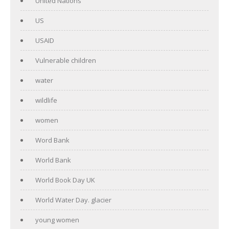
United Nations
US
USAID
Vulnerable children
water
wildlife
women
Word Bank
World Bank
World Book Day UK
World Water Day. glacier
young women