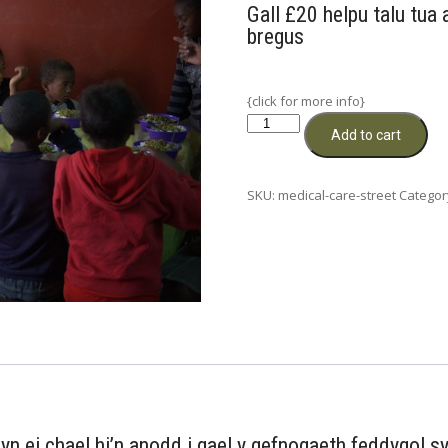
Gall £20 helpu talu tua 
bregus
{click for more info}
Gofal
Add to cart
Meddygol
ar
gyfer
SKU:
medical-care-street
Categor
Plant
y
Stryd
quantity
 yn ei chael hi’n anodd i gael y gefnogaeth feddygol s