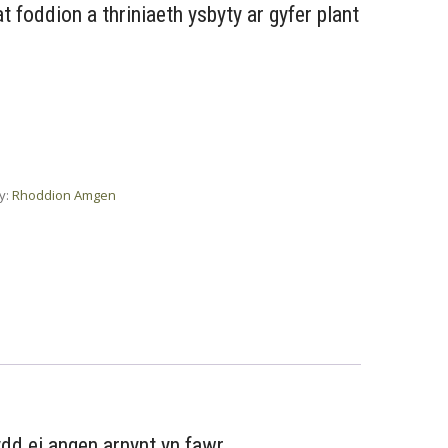
at foddion a thriniaeth ysbyty ar gyfer plant
y:
Rhoddion Amgen
ydd ei angen arnynt yn fawr.