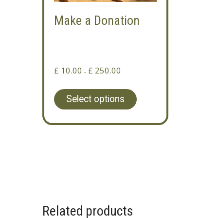
Make a Donation
£
10.00
£
250.00
Price
–
range:
This
£ 10.00
product
Select options
through
has
£ 250.00
multiple
variants.
The
options
may
be
chosen
on
the
Related products
product