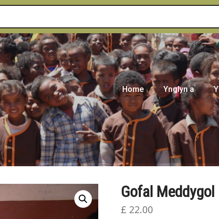
Home
Ynglyn a
Y
Gofal Meddygol a
£
22.00