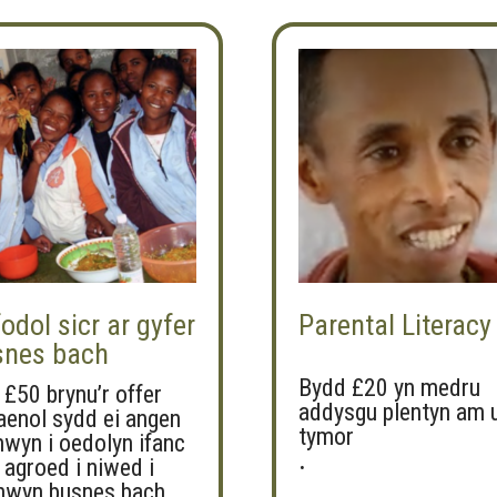
odol sicr ar gyfer
Parental Literacy
snes bach
Bydd £20 yn medru
 £50 brynu’r offer
addysgu plentyn am 
laenol sydd ei angen
tymor
mwyn i oedolyn ifanc
.
 agroed i niwed i
hwyn busnes bach.