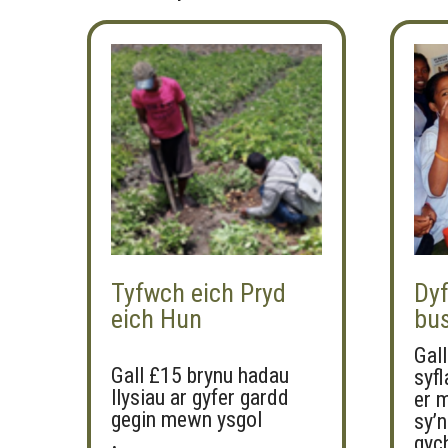
page
Tyfwch eich Pryd
Dyf
eich Hun
bu
Gall
Gall £15 brynu hadau
syf
llysiau ar gyfer gardd
er 
gegin mewn ysgol
sy’n
.
gyc