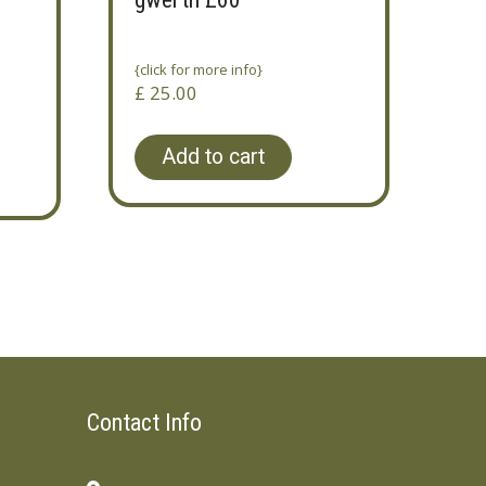
{click for more info}
£
25.00
Add to cart
Contact Info