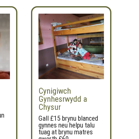
Cynigiwch
Gynhesrwydd a
Chysur
un
Gall £15 brynu blanced
gynnes neu helpu talu
tuag at brynu matres
gwerth £60