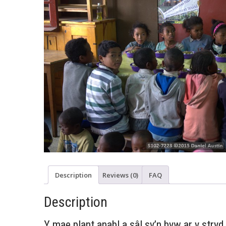
Description
Reviews (0)
FAQ
Description
Y mae plant anabl a sâl sy’n byw ar y stryd