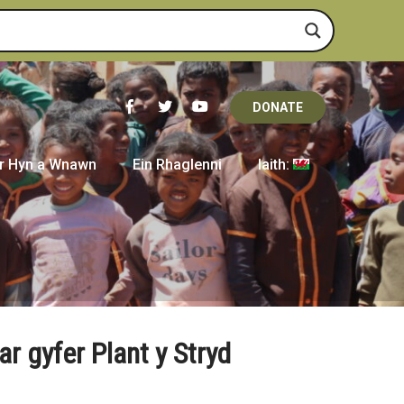
DONATE
r Hyn a Wnawn
Ein Rhaglenni
Iaith:
r gyfer Plant y Stryd