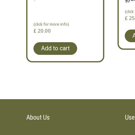
{click
£
25
{click for more info}
£
20.00
A
Add to cart
About Us
Use